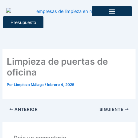
Ir
al
contenido
Presupuesto
Limpieza de puertas de
oficina
Por
Limpieza Málaga
/
febrero 4, 2025
ANTERIOR
SIGUIENTE
Deja un comentario